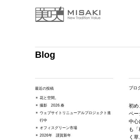
Blog
ブロ
最近の投稿
花と空間。
撮影 2026.春
初め
ウェブサイトリニューアルプロジェクト進
ペー
行中
中心
オフィスグリーン市場
も「
2026年 謹賀新年
く草