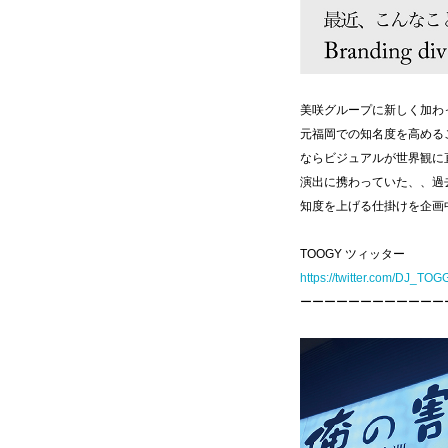
美咲グループに新しく加わ
元福岡での知名度を高める
ならビジュアルが世界観に
演出に携わっていた、、過去
知度を上げる仕掛けを企
TOOGY ツィッター
https://twitter.com/DJ_TO
ーーーーーーーーーーーー