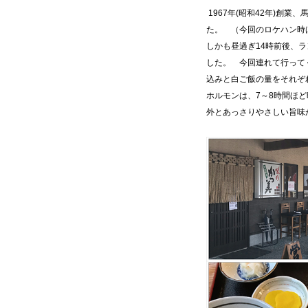
1967年(昭和42年)創
た。 （今回のロケハン時
しかも昼過ぎ14時前後、
した。 今回連れて行って
込みと白ご飯の量をそれぞ
ホルモンは、7～8時間ほ
外とあっさりやさしい旨味