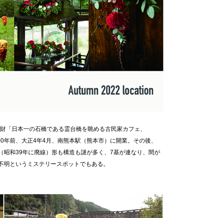
化財「日本一の石橋である霊台橋を眺める古民家カフェ、
0年前、大正4年4月、南熊本駅（熊本市）に開業。その後、
（昭和39年に廃線）形も構造も謎が多く、7基が連なり、間が
は不明というミステリースポットでもある。