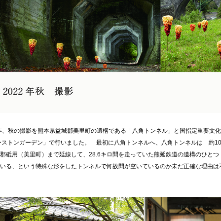
2年、秋の撮影を熊本県益城郡美里町の遺構である「八角トンネル」と国指定重要文
ーストンガーデン」で行いました。 最初に八角トンネルへ、八角トンネルは 約10
郡砥用（美里町）まで延線して、28.6キロ間を走っていた熊延鉄道の遺構のひとつ
ている、という特殊な形をしたトンネルで何故間が空いているのか未だ正確な理由