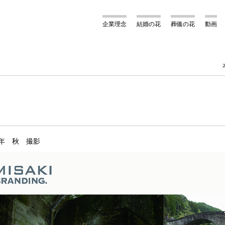
企業理念
結婚の花
葬儀の花
動画
2年 秋 撮影