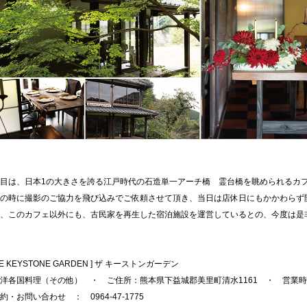
目は、日本1の大きさを誇る江戸時代の石造単一アーチ橋 霊台橋を眺められるカフ
ンの時に撮影のご協力を飛び込みでご依頼させて頂き、当日は店休日にもかかわら
、このカフェ以外にも、古民家を再生した宿泊施設を運営しているとの、今度は是
E KEYSTONE GARDEN ] ザ キーストンガーデン
国料理（その他） ・ ご住所：熊本県下益城郡美里町清水1161 ・ 営業時間
お問い合わせ ： 0964-47-1775