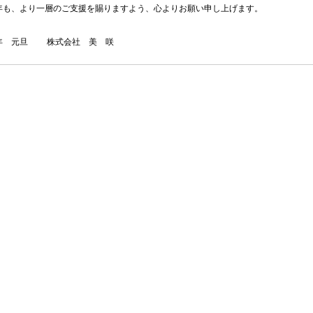
4年も、より一層のご支援を賜りますよう、心よりお願い申し上げます。
4年 元旦 株式会社 美 咲