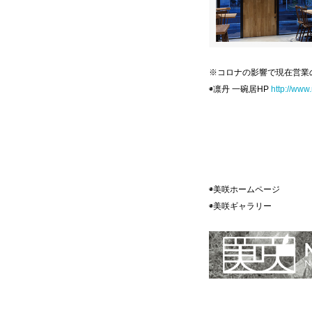
※コロナの影響で現在営業
◉凛丹 一碗居HP
http://www.
◉美咲ホームペ
◉美咲ギャラ