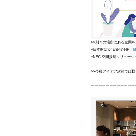
>>別々の場所にある空間
◉日本財団tonari紹介HP
h
◉NEC 空間接続ソリューショ
>>今後アイデア次第では
ーーーーーーーーーーーー