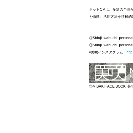
ネットCMは、多額の予算
と価値、活用方法を積極的
◎Shinji iwabuchi perso
◎Shinji iwabuchi perso
◉美咲インスタグラム
htt
◎MISAKI FACE BO